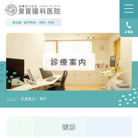
このページの本文へ
診療案内
現
トップ
/
診療案内
/
健診
在
の
位
置：
健診